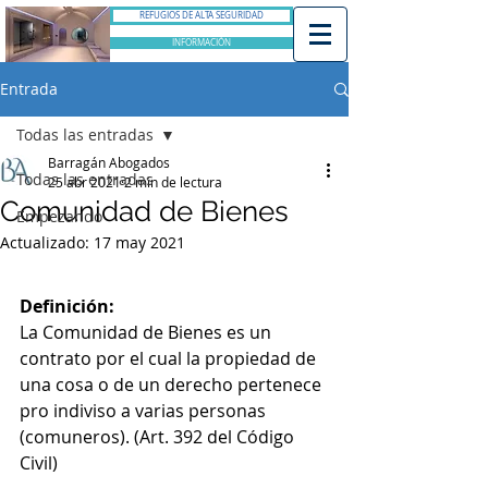
REFUGIOS DE ALTA SEGURIDAD
INFORMACIÓN
Entrada
Todas las entradas
Barragán Abogados
Todas las entradas
25 abr 2021
2 min de lectura
Comunidad de Bienes
Empezando
Actualizado:
17 may 2021
Definición:
La Comunidad de Bienes es un 
contrato por el cual la propiedad de 
una cosa o de un derecho pertenece 
pro indiviso a varias personas 
(comuneros). (Art. 392 del Código 
Civil)