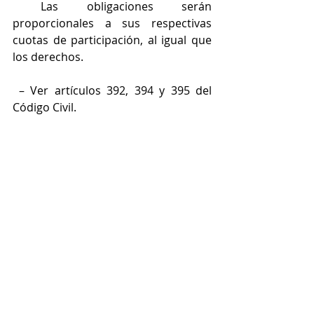
 Las obligaciones serán 
proporcionales a sus respectivas 
cuotas de participación, al igual que 
los derechos.
 – Ver artículos 392, 394 y 395 del 
Código Civil. 
Administración de la sociedad:
Podrá nombrarse uno o varios 
administradores de la Comunidad y 
en su defecto dicha administración 
será ejercida por cualquiera de los 
partícipes.
– Ver artículo 398 del Código Civil.