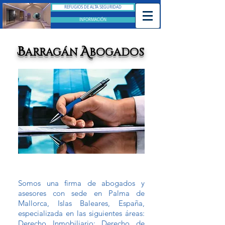
REFUGIOS DE ALTA SEGURIDAD
INFORMACIÓN
B
A
arragán
bogados
Somos una firma de abogados y
asesores con sede en Palma de
Mallorca, Islas Baleares, España,
especializada en las siguientes áreas:
Derecho Inmobiliario; Derecho de